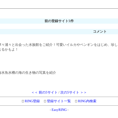
前の登録サイト5件
コメント
津々浦々と出会った水族館をご紹介！可愛いイルカやペンギンをはじめ、珍し
なるかもよ！
海水魚水槽の海の生き物の写真を紹介
＜＜ 前の5サイト
/
次の5サイト ＞＞
□
RING登録
□
登録サイト一覧
□
RING内検索
-
EasyRING
-