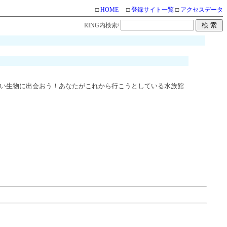
□
HOME
□
登録サイト一覧
□
アクセスデータ
RING内検索/
い生物に出会おう！あなたがこれから行こうとしている水族館