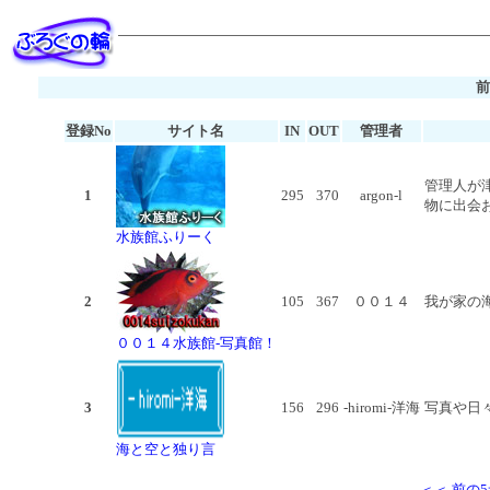
前
登録No
サイト名
IN
OUT
管理者
管理人が
1
295
370
argon-l
物に出会
水族館ふりーく
2
105
367
００１４
我が家の
００１４水族館-写真館！
3
156
296
-hiromi-洋海
写真や日
海と空と独り言
＜＜ 前の