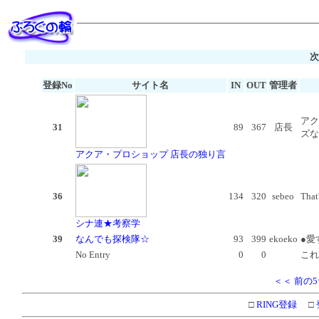
次
登録No
サイト名
IN
OUT
管理者
アク
31
89
367
店長
ズな
アクア・プロショップ 店長の独り言
36
134
320
sebeo
Th
シナ連★考察学
39
なんでも探検隊☆
93
399
ekoeko
●愛
No Entry
0
0
これ
＜＜ 前の
□
RING登録
□