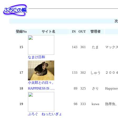
次
登録No
サイト名
IN
OUT
管理者
15
143
361
たま
マックス
なまけ日和
17
133
302
しゅう
２００
小太郎との日々。
18
HAPPINESS IS ......
89
325
さり
Happiness
19
98
333
kuwa
熱帯魚
ぶろぐ ねったいぎょ