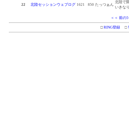
北陸で
22
北陸セッションウェブログ
1621
850
たっつぁん
いきな
＜＜ 前の
□
RING登録
□