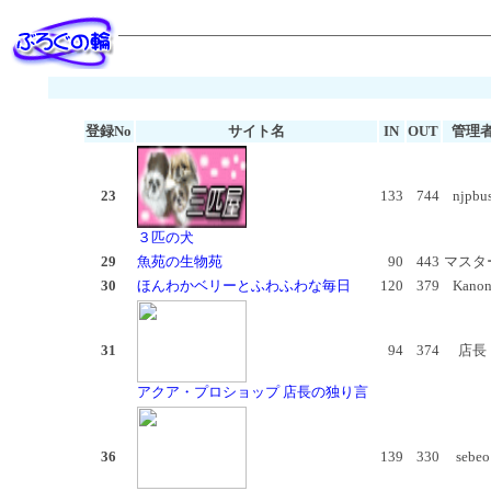
登録No
サイト名
IN
OUT
管理
23
133
744
njpbu
３匹の犬
29
魚苑の生物苑
90
443
マスタ
30
ほんわかベリーとふわふわな毎日
120
379
Kano
31
94
374
店長
アクア・プロショップ 店長の独り言
36
139
330
sebeo