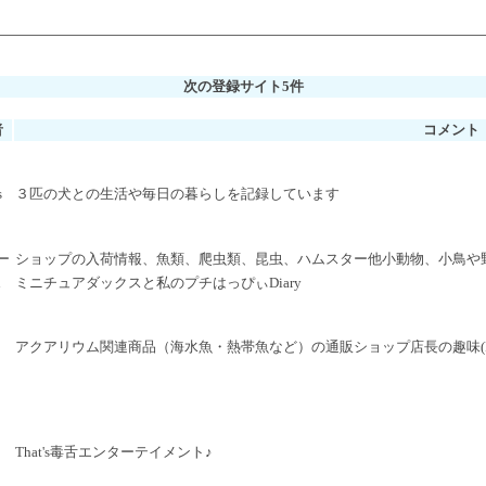
次の登録サイト5件
者
コメント
s
３匹の犬との生活や毎日の暮らしを記録しています
ー
ショップの入荷情報、魚類、爬虫類、昆虫、ハムスター他小動物、小鳥や
n
ミニチュアダックスと私のプチはっぴぃDiary
アクアリウム関連商品（海水魚・熱帯魚など）の通販ショップ店長の趣味(
That's毒舌エンターテイメント♪