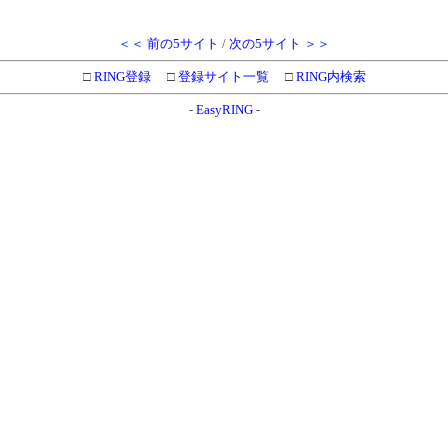
＜＜ 前の5サイト
/
次の5サイト ＞＞
□
RING登録
□
登録サイト一覧
□
RING内検索
-
EasyRING
-