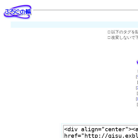
□ 以下のタグを
□ 改変しないで
[
[
[
[
[