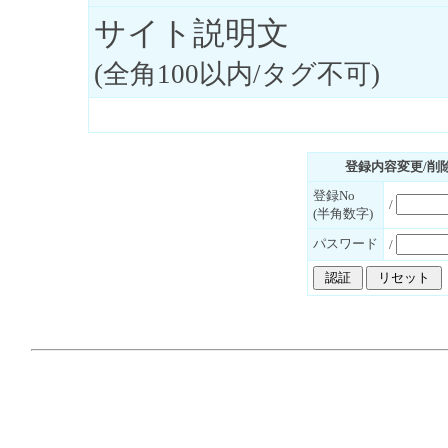
サイト説明文
(全角100以内/タグ不可)
登録内容変更/削
登録No
/
(半角数字)
パスワード
/