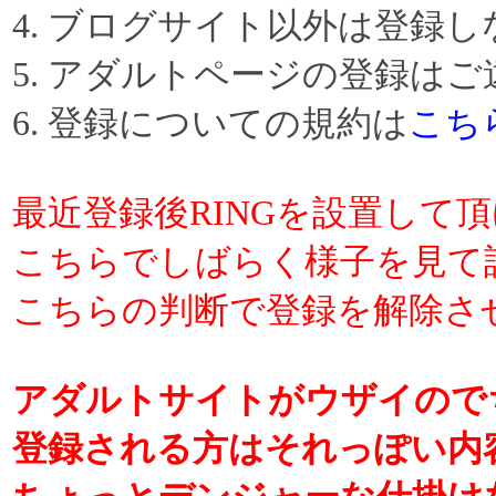
4. ブログサイト以外は登録
5. アダルトページの登録は
6. 登録についての規約は
こち
最近登録後RINGを設置して
こちらでしばらく様子を見て
こちらの判断で登録を解除さ
アダルトサイトがウザイので
登録される方はそれっぽい内